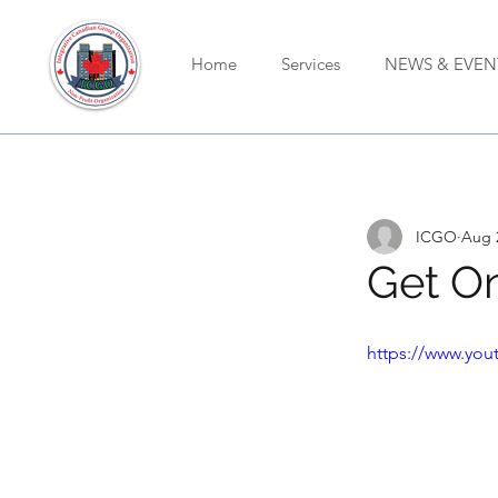
Home
Services
NEWS & EVEN
ICGO
Aug 
Get On
https://www.yo