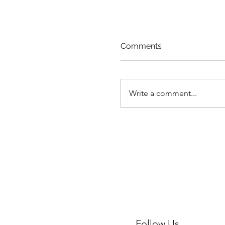
Comments
Write a comment...
ICGO Hosts Thanksgi
Program
Follow Us