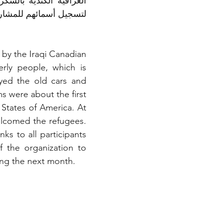
لتسجيل أسمائهم للمشارك 
 by the Iraqi Canadian 
rly people, which is 
ed the old cars and 
were about the first 
States of America. At 
elcomed the refugees. 
s to all participants 
 the organization to 
ring the next month.