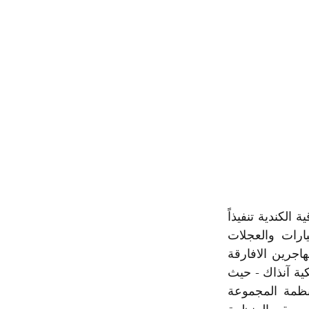
 ثلاثة متاحف زارها المشاركون في الرحلة الثالثة التي نظمتها منظمة المجموعة العراقية الكندية تنفيذاً 
لبرنامجها المخصّص لكبار السن بدعم من حكومة كندا. المتحف الاول تضمن السيارات والعجلات 
القديمة التي صنعت واستخدمت في كندا واميركا اما المتحفين الآخرين فكانا عن المهاجرين الافارقة 
الاوائل الذين هربوا من بطش العبودية والتعامل اللاانساني في الولايات المتحدة الامريكية آنذاك - حيث 
كانت كندا اول الدول التي انهت العبودية واستقبلت اللاجئين. مرة أخرى تتقدم منظمة المجموعة 