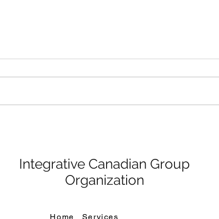
ICGO Held Christmas party
ving
Integrative Canadian Group
Organization
Home
Services